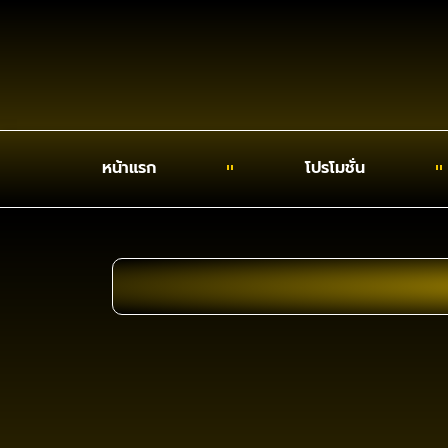
หน้าแรก
โปรโมชั่น